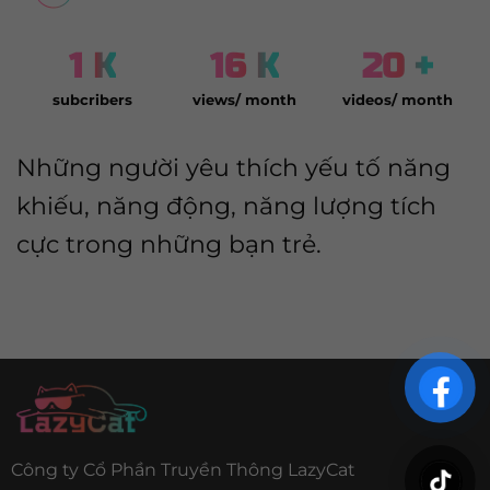
1
K
16
K
20
+
subcribers
views/ month
videos/ month
Những người yêu thích yếu tố năng
khiếu, năng động, năng lượng tích
cực trong những bạn trẻ.
Công ty Cổ Phần Truyền Thông LazyCat