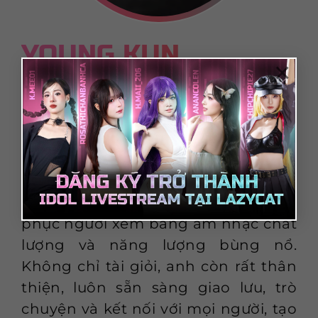
YOUNG KUN
×
Anh chàng Idol là một rapper trẻ
đầy tài năng, đam mê nghệ thuật và
luôn mang đến những màn biểu
diễn ấn tượng. Với phong cách cá
tính, flow rap cuốn hút cùng khả
năng biến hóa linh hoạt, anh chinh
phục người xem bằng âm nhạc chất
lượng và năng lượng bùng nổ.
Không chỉ tài giỏi, anh còn rất thân
thiện, luôn sẵn sàng giao lưu, trò
chuyện và kết nối với mọi người, tạo