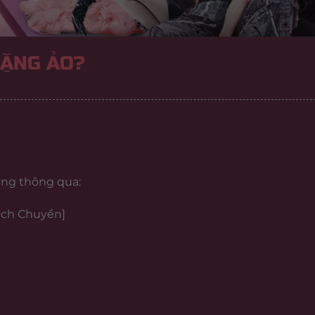
TẶNG ẢO?
ặng thông qua:
Dịch Chuyển]